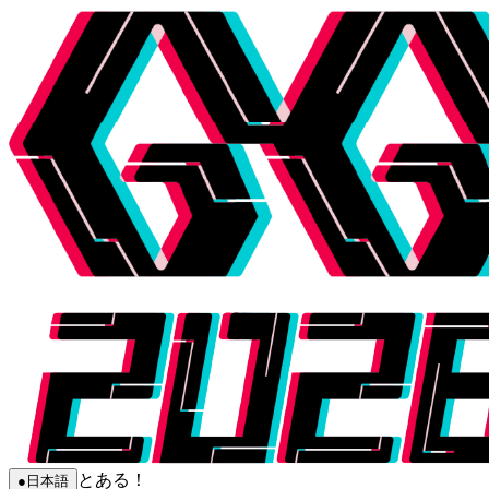
とある！
●
日本語