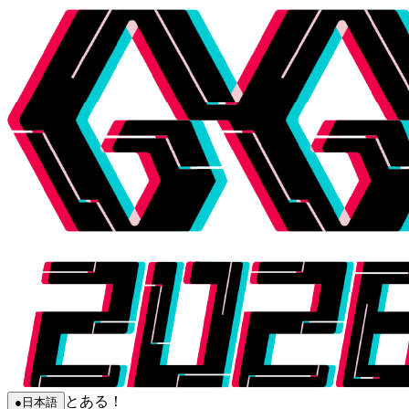
とある！
●
日本語