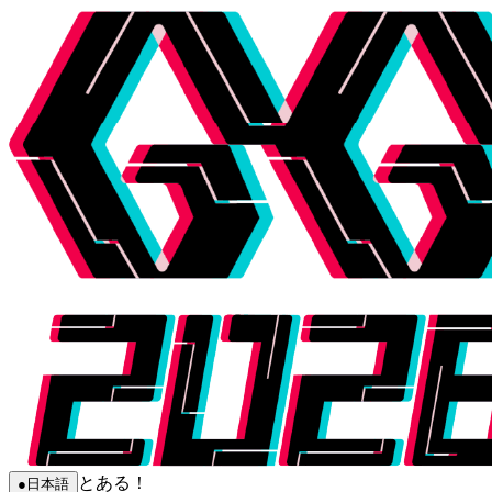
とある！
●
日本語